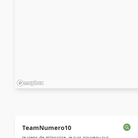
TeamNumero10
Je viens de m’inscrire, je suis nouveau sur