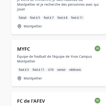
Montpellier et je recherche des personnes avec qui
jouer
futsal
foot à 5
foot à 7
foot à 8
foot à 11
Montpellier
MYFC
VS
Équipe de football de l'équipe de Ynov Campus
Montpellier
foot à 5
foot à 11
U19
senior
vétérans
Montpellier
FC de l'AFEV
VS