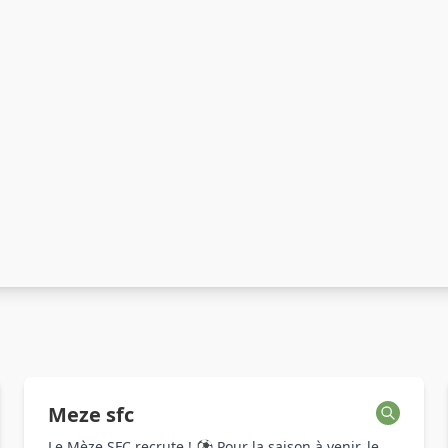
Meze sfc
Le Mèze SFC recrute ! ⚽ Pour la saison à venir, le