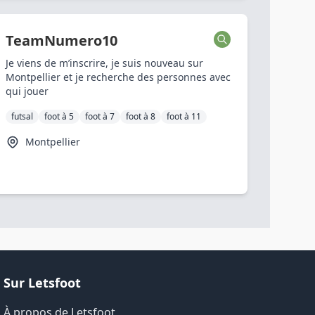
TeamNumero10
Je viens de m’inscrire, je suis nouveau sur
Montpellier et je recherche des personnes avec
qui jouer
futsal
foot à 5
foot à 7
foot à 8
foot à 11
Montpellier
Sur Letsfoot
À propos de Letsfoot