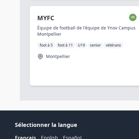
MYFC
VS
Équipe de football de l'équipe de Ynov Campus
Montpellier
foot à 5
foot à 11
U19
senior
vétérans
Montpellier
Sélectionner la langue
Français
English
Español