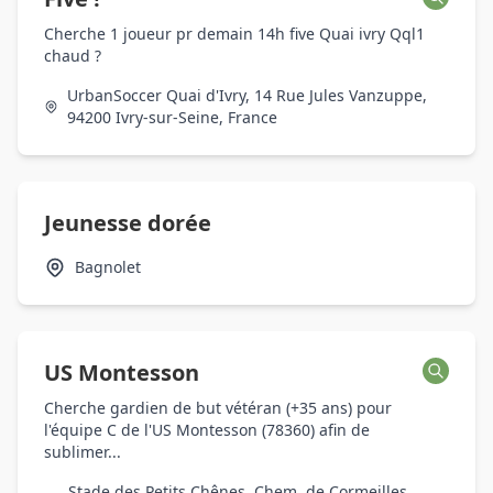
Cherche 1 joueur pr demain 14h five Quai ivry Qql1
chaud ?
UrbanSoccer Quai d'Ivry, 14 Rue Jules Vanzuppe,
94200 Ivry-sur-Seine, France
Jeunesse dorée
Bagnolet
US Montesson
Cherche gardien de but vétéran (+35 ans) pour
l'équipe C de l'US Montesson (78360) afin de
sublimer...
Stade des Petits Chênes, Chem. de Cormeilles,