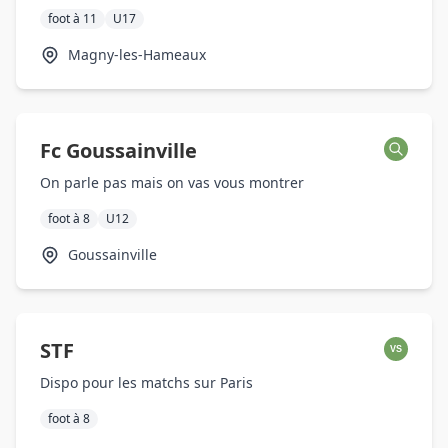
foot à 11
U17
Magny-les-Hameaux
Fc Goussainville
On parle pas mais on vas vous montrer
foot à 8
U12
Goussainville
STF
VS
Dispo pour les matchs sur Paris
foot à 8