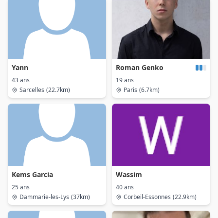
Yann
Roman Genko
43 ans
19 ans
Sarcelles
(22.7km)
Paris
(6.7km)
Kems Garcia
Wassim
25 ans
40 ans
Dammarie-les-Lys
(37km)
Corbeil-Essonnes
(22.9km)