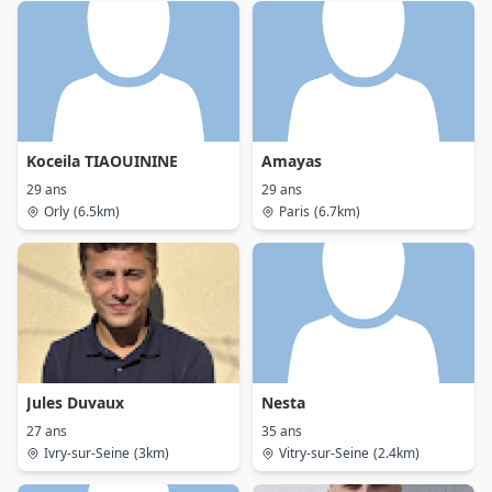
Koceila TIAOUININE
Amayas
29 ans
29 ans
Orly
(6.5km)
Paris
(6.7km)
Jules Duvaux
Nesta
27 ans
35 ans
Ivry-sur-Seine
(3km)
Vitry-sur-Seine
(2.4km)