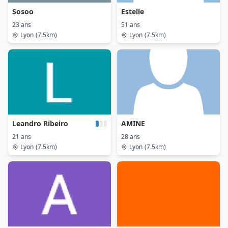
Sosoo
Estelle
23 ans
51 ans
Lyon
(7.5km)
Lyon
(7.5km)
Leandro Ribeiro
AMINE
21 ans
28 ans
Lyon
(7.5km)
Lyon
(7.5km)