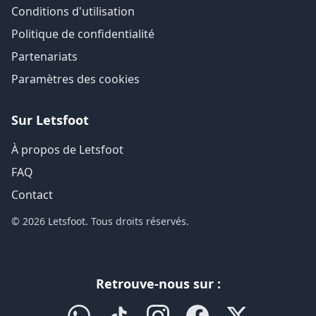
Conditions d'utilisation
Politique de confidentialité
Partenariats
Paramètres des cookies
Sur Letsfoot
À propos de Letsfoot
FAQ
Contact
© 2026 Letsfoot. Tous droits réservés.
Retrouve-nous sur :