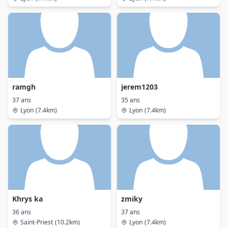
ramgh
jerem1203
37 ans
35 ans
Lyon
(7.4km)
Lyon
(7.4km)
Khrys ka
zmiky
36 ans
37 ans
Saint-Priest
(10.2km)
Lyon
(7.4km)