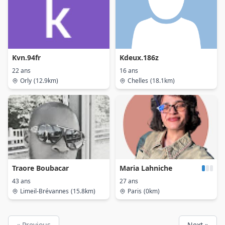
Kvn.94fr
Kdeux.186z
22 ans
16 ans
Orly
(12.9km)
Chelles
(18.1km)
Traore Boubacar
Maria Lahniche
43 ans
27 ans
Limeil-Brévannes
(15.8km)
Paris
(0km)
« Previous
Next »