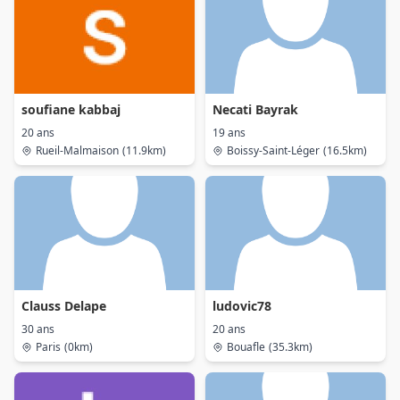
soufiane kabbaj
Necati Bayrak
20 ans
19 ans
Rueil-Malmaison
(11.9km)
Boissy-Saint-Léger
(16.5km)
Clauss Delape
ludovic78
30 ans
20 ans
Paris
(0km)
Bouafle
(35.3km)