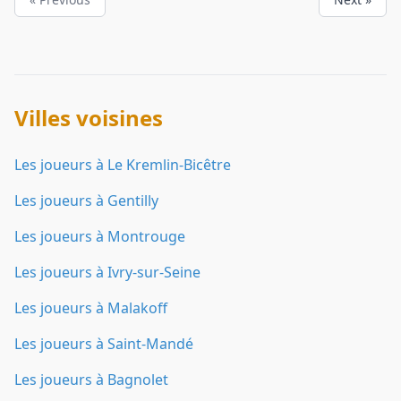
Villes voisines
Les joueurs à Le Kremlin-Bicêtre
Les joueurs à Gentilly
Les joueurs à Montrouge
Les joueurs à Ivry-sur-Seine
Les joueurs à Malakoff
Les joueurs à Saint-Mandé
Les joueurs à Bagnolet