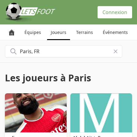
Panneau de gestion des cookies
Connexion
Équipes
Joueurs
Terrains
Événements
Rechercher une ville
Les joueurs à Paris