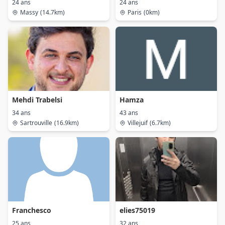
24 ans
24 ans
Massy
(14.7km)
Paris
(0km)
Mehdi Trabelsi
Hamza
34 ans
43 ans
Sartrouville
(16.9km)
Villejuif
(6.7km)
Franchesco
elies75019
25 ans
32 ans