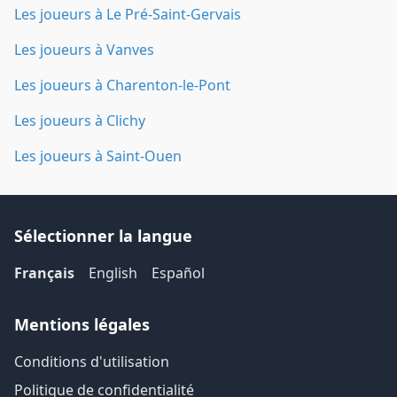
Les joueurs à Le Pré-Saint-Gervais
Les joueurs à Vanves
Les joueurs à Charenton-le-Pont
Les joueurs à Clichy
Les joueurs à Saint-Ouen
Sélectionner la langue
Français
English
Español
Mentions légales
Conditions d'utilisation
Politique de confidentialité