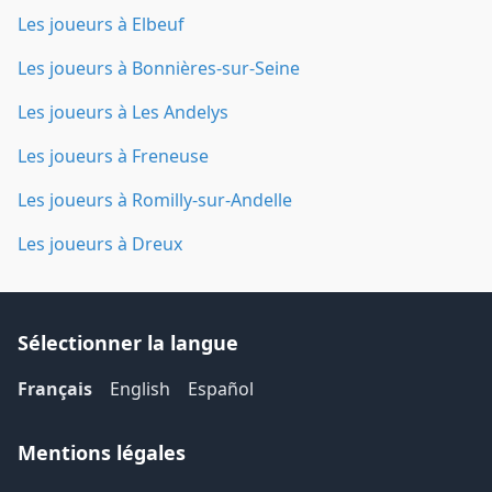
Les joueurs à Elbeuf
Les joueurs à Bonnières-sur-Seine
Les joueurs à Les Andelys
Les joueurs à Freneuse
Les joueurs à Romilly-sur-Andelle
Les joueurs à Dreux
Sélectionner la langue
Français
English
Español
Mentions légales