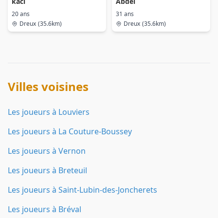
kaci
Abdel
20 ans
31 ans
Dreux
(35.6km)
Dreux
(35.6km)
Villes voisines
Les joueurs à Louviers
Les joueurs à La Couture-Boussey
Les joueurs à Vernon
Les joueurs à Breteuil
Les joueurs à Saint-Lubin-des-Joncherets
Les joueurs à Bréval