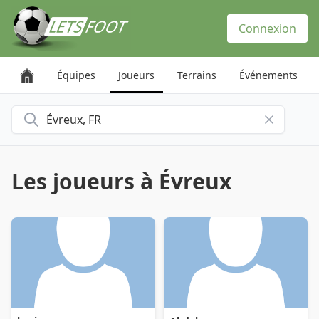
Panneau de gestion des cookies
Connexion
Équipes
Joueurs
Terrains
Événements
Rechercher une ville
Les joueurs à Évreux