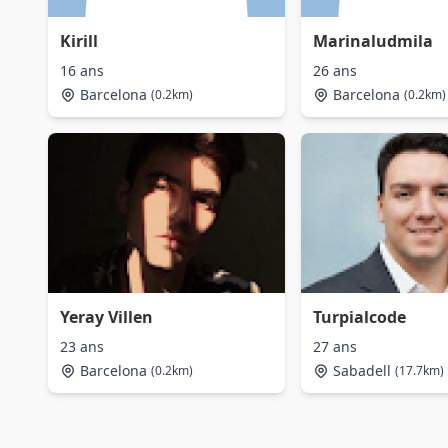
Kirill
Marinaludmila
16 ans
26 ans
Barcelona
Barcelona
(0.2km)
(0.2km)
Yeray Villen
Turpialcode
23 ans
27 ans
Barcelona
Sabadell
(0.2km)
(17.7km)