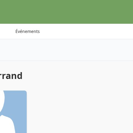
Événements
rrand