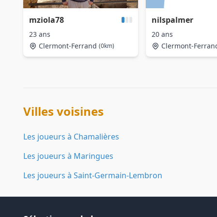
mziola78
nilspalmer
23 ans
20 ans
Clermont-Ferrand
Clermont-Ferran
(0km)
Villes voisines
Les joueurs à Chamalières
Les joueurs à Maringues
Les joueurs à Saint-Germain-Lembron