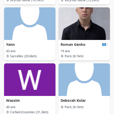
Ivry-sur-Seine
(10.7km)
Vitry-sur-Seine
(12.2km)
Yann
Roman Genko
43 ans
19 ans
Sarcelles
(20.6km)
Paris
(8.1km)
Wassim
Deborah Kolar
40 ans
Paris
(8.1km)
Corbeil-Essonnes
(31.3km)