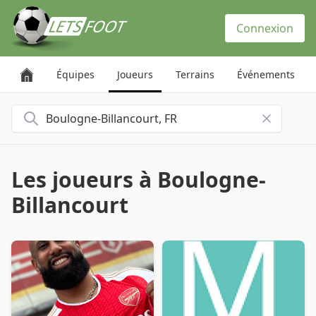
Panneau de gestion des cookies
Connexion
Équipes
Joueurs
Terrains
Événements
Rechercher une ville
Les joueurs à Boulogne-
Billancourt