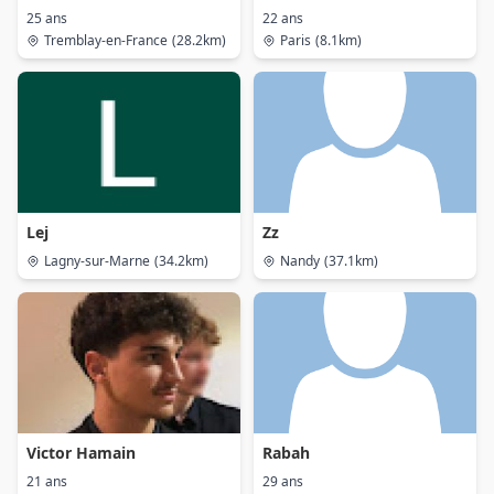
25 ans
22 ans
Tremblay-en-France
(28.2km)
Paris
(8.1km)
Lej
Zz
Lagny-sur-Marne
(34.2km)
Nandy
(37.1km)
Victor Hamain
Rabah
21 ans
29 ans