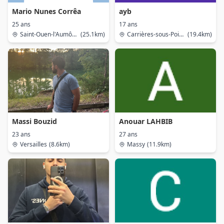
Mario Nunes Corrêa
ayb
25 ans
17 ans
Saint-Ouen-l'Aumône
(25.1km)
Carrières-sous-Poissy
(19.4km)
Massi Bouzid
Anouar LAHBIB
23 ans
27 ans
Versailles
(8.6km)
Massy
(11.9km)