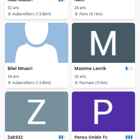
32 ans
28 ans
Aubervilliers
(13.8km)
Paris
(8.1km)
Bilel Mnasri
Maxime Lavrik
34 ans
26 ans
Aubervilliers
(13.8km)
Parmain
(31km)
Zak932
Perou Unido Fc