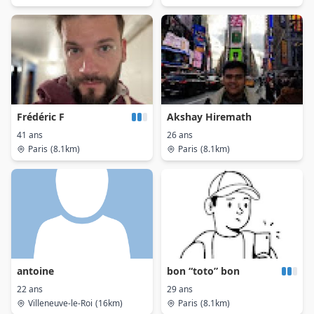
Frédéric F
Akshay Hiremath
41 ans
26 ans
Paris
(8.1km)
Paris
(8.1km)
antoine
bon “toto” bon
22 ans
29 ans
Villeneuve-le-Roi
(16km)
Paris
(8.1km)