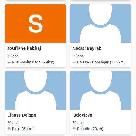
soufiane kabbaj
Necati Bayrak
20 ans
19 ans
Rueil-Malmaison
(5.9km)
Boissy-Saint-Léger
(21.9km)
Clauss Delape
ludovic78
30 ans
20 ans
Paris
(8.1km)
Bouafle
(29km)