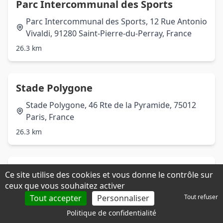
Parc Intercommunal des Sports
Parc Intercommunal des Sports, 12 Rue Antonio
Vivaldi, 91280 Saint-Pierre-du-Perray, France
26.3 km
Stade Polygone
Stade Polygone, 46 Rte de la Pyramide, 75012
Paris, France
26.3 km
Stade Déjerine (Paris FC)
Ce site utilise des cookies et vous donne le contrôle sur
ceux que vous souhaitez activer
Stade Déjerine (Paris FC), 36 Rue Des Docteurs
Tout accepter
Personnaliser
Tout refuser
Déjérine, 75020 Paris, France
Politique de confidentialité
26.3 km