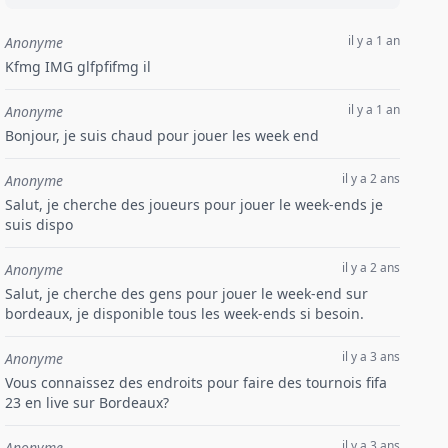
il y a 1 an
Anonyme
Kfmg IMG glfpfifmg il
il y a 1 an
Anonyme
Bonjour, je suis chaud pour jouer les week end
il y a 2 ans
Anonyme
Salut, je cherche des joueurs pour jouer le week-ends je
suis dispo
il y a 2 ans
Anonyme
Salut, je cherche des gens pour jouer le week-end sur
bordeaux, je disponible tous les week-ends si besoin.
il y a 3 ans
Anonyme
Vous connaissez des endroits pour faire des tournois fifa
23 en live sur Bordeaux?
il y a 3 ans
Anonyme