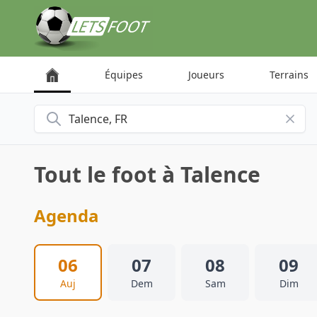
Panneau de gestion des cookies
Équipes
Joueurs
Terrains
Rechercher une ville
Tout le foot à Talence
Agenda
06
07
08
09
Auj
Dem
Sam
Dim