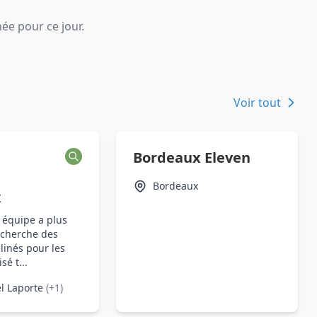
e pour ce jour.
Voir tout
Bordeaux Eleven
Bordeaux
x
 équipe a plus
 cherche des
linés pour les
é t...
l Laporte
(+1)