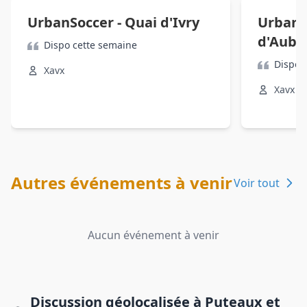
UrbanSoccer - Quai d'Ivry
UrbanS
d'Auber
Dispo cette semaine
Dispo c
Xavx
Xavx
Autres événements à venir
Voir tout
Aucun événement à venir
Discussion géolocalisée à Puteaux et