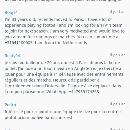
il y a 1 an
Robj91
I’m 33 years old, recently moved to Paris. I have a lot of
experience playing football and I’m looking for a 11v11 team
to join for next season. I am very motivated and would love to
join a team for trainings or matches. You can contact me at
+31641100607. I am from the Netherlands
il y a 1 an
Reidy04
Je suis footballeur de 20 ans qui est à Paris depuis la fin de
juillet. J'ai joué à un haut niveau en Angleterre. Je cherche à
jouer pour une équipe à 11 sérieuse avec des entraînements
réguliers et des matchs. Heureux de participer à
l'entraînement dans l'intervalle. Disposé à se déplacer dans
la région parisienne. WhatsApp: +447935174268
il y a 1 an
Pedro
Intéressé pour rejoindre une équipe de five pour la rentrée,
plutôt urban ou five paris sud / est
il y a 1 an