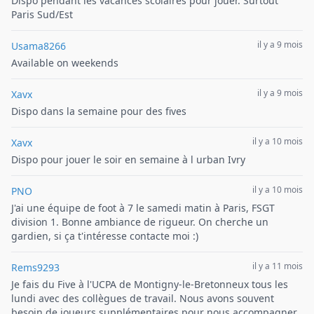
Dispo pendant les vacances scolaires pour jouer. Surtout
Paris Sud/Est
il y a 9 mois
Usama8266
Available on weekends
il y a 9 mois
Xavx
Dispo dans la semaine pour des fives
il y a 10 mois
Xavx
Dispo pour jouer le soir en semaine à l urban Ivry
il y a 10 mois
PNO
J'ai une équipe de foot à 7 le samedi matin à Paris, FSGT
division 1. Bonne ambiance de rigueur. On cherche un
gardien, si ça t'intéresse contacte moi :)
il y a 11 mois
Rems9293
Je fais du Five à l'UCPA de Montigny-le-Bretonneux tous les
lundi avec des collègues de travail. Nous avons souvent
besoin de joueurs supplémentaires pour nous accompagner.