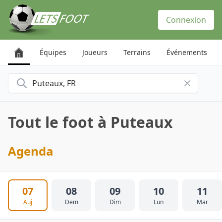
Panneau de gestion des cookies
Connexion
Équipes
Joueurs
Terrains
Événements
Rechercher une ville
Tout le foot à Puteaux
Agenda
07
08
09
10
11
Auj
Dem
Dim
Lun
Mar