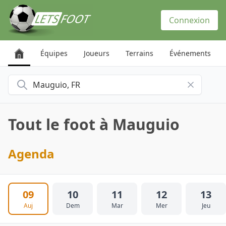
Panneau de gestion des cookies
Connexion
Équipes
Joueurs
Terrains
Événements
Rechercher une ville
Tout le foot à Mauguio
Agenda
09
10
11
12
13
Auj
Dem
Mar
Mer
Jeu