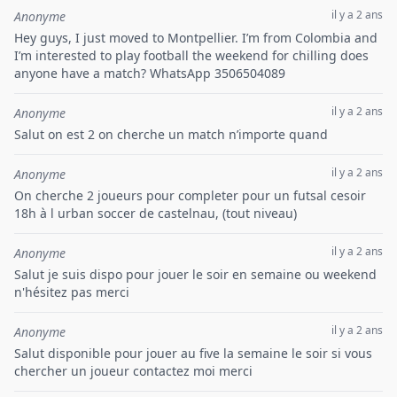
il y a 2 ans
Anonyme
Hey guys, I just moved to Montpellier. I’m from Colombia and
I’m interested to play football the weekend for chilling does
anyone have a match? WhatsApp 3506504089
il y a 2 ans
Anonyme
Salut on est 2 on cherche un match n’importe quand
il y a 2 ans
Anonyme
On cherche 2 joueurs pour completer pour un futsal cesoir
18h à l urban soccer de castelnau, (tout niveau)
il y a 2 ans
Anonyme
Salut je suis dispo pour jouer le soir en semaine ou weekend
n'hésitez pas merci
il y a 2 ans
Anonyme
Salut disponible pour jouer au five la semaine le soir si vous
chercher un joueur contactez moi merci