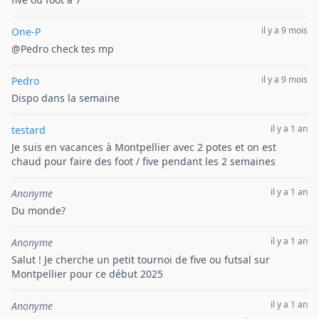
il y a 9 mois
One-P
@Pedro check tes mp
il y a 9 mois
Pedro
Dispo dans la semaine
il y a 1 an
testard
Je suis en vacances à Montpellier avec 2 potes et on est
chaud pour faire des foot / five pendant les 2 semaines
il y a 1 an
Anonyme
Du monde?
il y a 1 an
Anonyme
Salut ! Je cherche un petit tournoi de five ou futsal sur
Montpellier pour ce début 2025
il y a 1 an
Anonyme