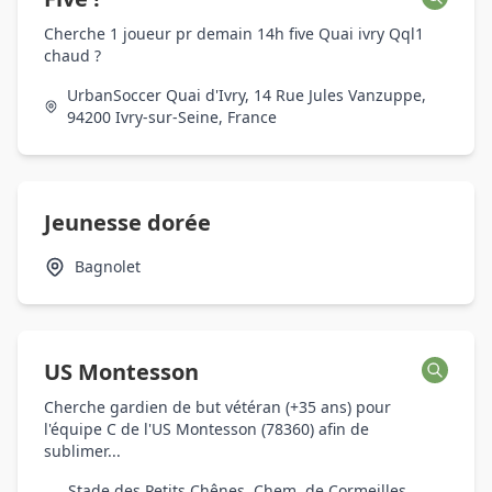
Cherche 1 joueur pr demain 14h five Quai ivry Qql1
chaud ?
UrbanSoccer Quai d'Ivry, 14 Rue Jules Vanzuppe,
94200 Ivry-sur-Seine, France
Jeunesse dorée
Bagnolet
US Montesson
Cherche gardien de but vétéran (+35 ans) pour
l'équipe C de l'US Montesson (78360) afin de
sublimer...
Stade des Petits Chênes, Chem. de Cormeilles,