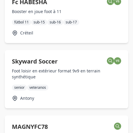
Fc HABESHA
VS
Booster en joue foot à 11
fútbol 11
sub-15
sub-16
sub-17
Créteil
Skyward Soccer
VS
Foot loisir en extérieur format 9v9 en terrain
synthétique
senior
veteranos
Antony
MAGNYFC78