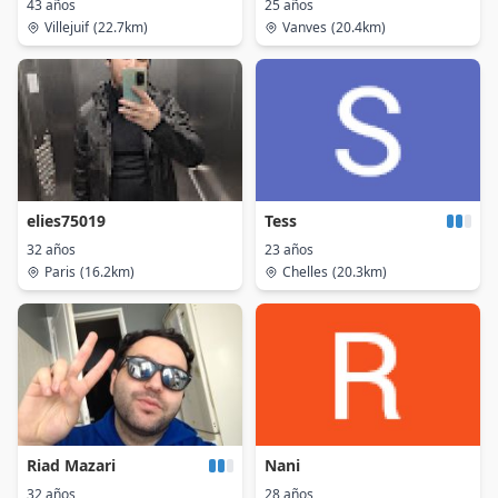
43 años
25 años
Villejuif
(22.7km)
Vanves
(20.4km)
elies75019
Tess
32 años
23 años
Paris
(16.2km)
Chelles
(20.3km)
Riad Mazari
Nani
32 años
28 años