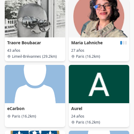
Traore Boubacar
Maria Lahniche
43 años
27 años
Limeil-Brévannes
(29.2km)
Paris
(16.2km)
eCarbon
Aurel
Paris
(16.2km)
24 años
Paris
(16.2km)