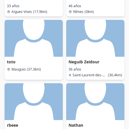
33 años
46 años
Aigues-Vives
(17.9km)
Nîmes
(0km)
toto
Neguib Zeidour
Mauguio
(37.3km)
36 años
Saint-Laurent-des-Arbres
(36.4km)
rbeee
Nathan