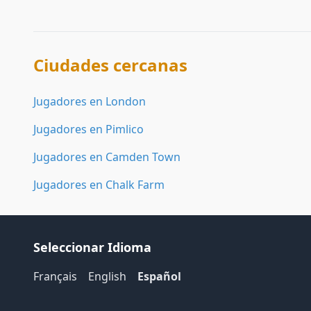
Ciudades cercanas
Jugadores en London
Jugadores en Pimlico
Jugadores en Camden Town
Jugadores en Chalk Farm
Seleccionar Idioma
Français
English
Español