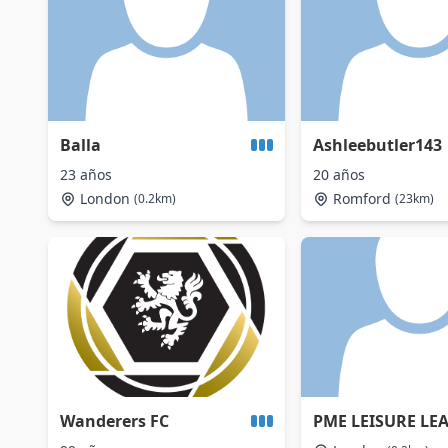
Balla
Ashleebutler143
23 años
20 años
London
Romford
(0.2km)
(23km)
Wanderers FC
PME LEISURE LE