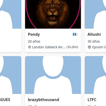
Pondy
Allushi
20 años
30 años
London Gatwick Airport
Epsom
(39.2km)
(
AGUES
brazybthousand
LTFC