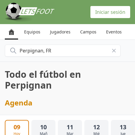
Panel de gestión de cookies
Iniciar sesión
Equipos
Jugadores
Campos
Eventos
Buscar una ciudad
Todo el fútbol en
Perpignan
Agenda
09
10
11
12
13
Hoy
Mañ
Mar
Mié
Jue