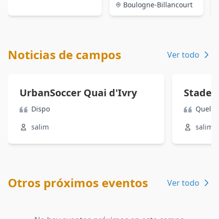
Boulogne-Billancourt
Noticias de campos
Ver todo
UrbanSoccer Quai d'Ivry
Stade 
Dispo
Quel jo
salim
salim
Otros próximos eventos
Ver todo