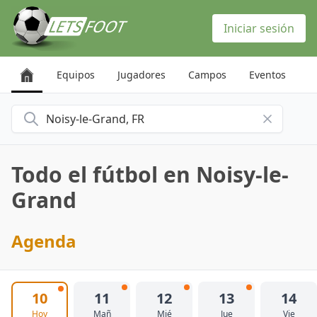
Panel de gestión de cookies
Iniciar sesión
Equipos
Jugadores
Campos
Eventos
Buscar una ciudad
Todo el fútbol en Noisy-le-
Grand
Agenda
10
11
12
13
14
Hoy
Mañ
Mié
Jue
Vie