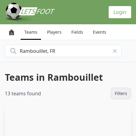
Cookies management panel
Login
Teams
Players
Fields
Events
Search for a city
Teams in Rambouillet
13 teams found
Filters