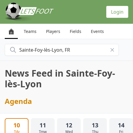
Cookies management panel
Login
Teams
Players
Fields
Events
Search for a city
News Feed in Sainte-Foy-
lès-Lyon
Agenda
10
11
12
13
14
Tdy
Tmw
Wed
Thu
Fri