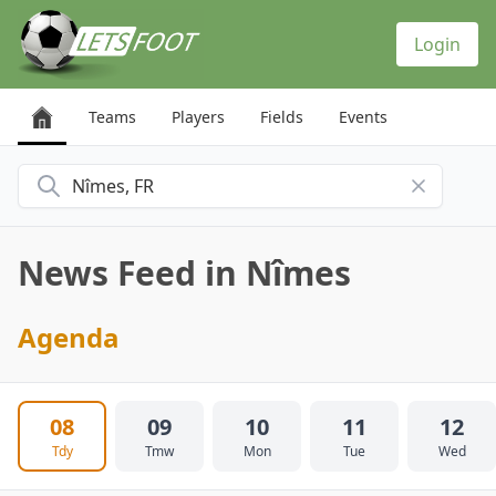
Cookies management panel
Login
Teams
Players
Fields
Events
Search for a city
News Feed in Nîmes
Agenda
08
09
10
11
12
Tdy
Tmw
Mon
Tue
Wed