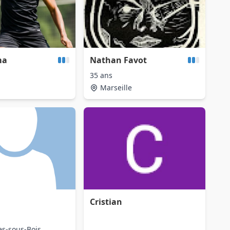
ma
Nathan Favot
35 ans
Marseille
Cristian
es-sous-Bois