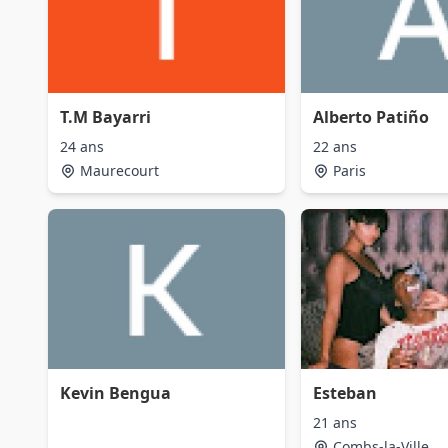
T.M Bayarri
Alberto Patiño
24 ans
22 ans
Maurecourt
Paris
Kevin Bengua
Esteban
21 ans
Combs-la-Ville