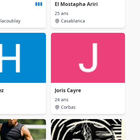
El Mostapha Ariri
25 ans
illacoublay
Casablanca
ez
Joris Cayre
24 ans
Corbas