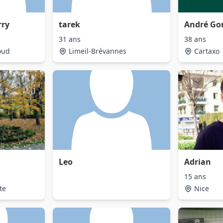
rry
tarek
André G
31 ans
38 ans
oud
Limeil-Brévannes
Cartaxo
Leo
Adrian
15 ans
te
Nice