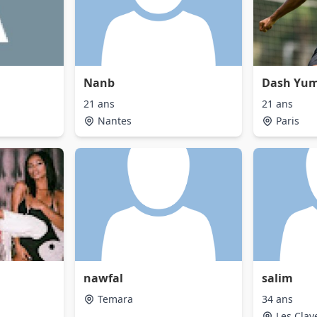
Nanb
Dash Yu
21 ans
21 ans
Nantes
Paris
nawfal
salim
Temara
34 ans
Les Clay