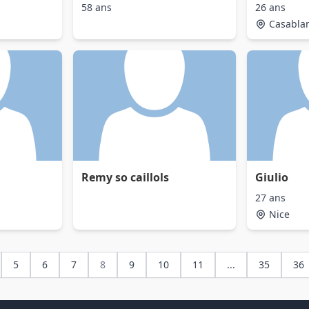
58 ans
26 ans
Casabla
Remy so caillols
Giulio
27 ans
Nice
5
6
7
8
9
10
11
...
35
36