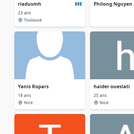
riadusmh
Philong Nguyen
23 ans
Toulouse
Yanis Ropars
haider oueslati
18 ans
25 ans
Nice
Nice