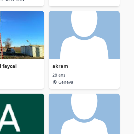
faycal
akram
28 ans
Geneva