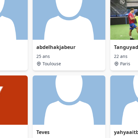
abdelhakjabeur
Tanguya
25 ans
22 ans
Toulouse
Paris
Teves
yahyaait