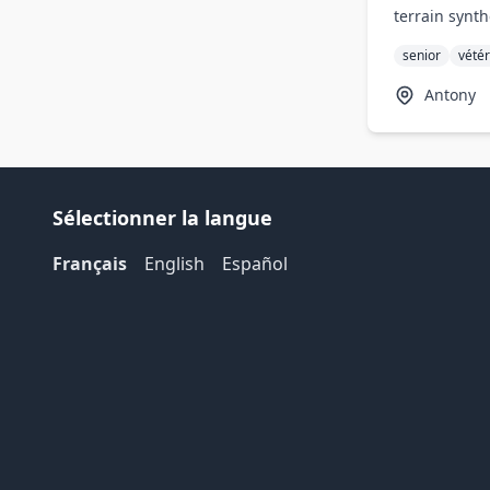
terrain synt
senior
vété
Antony
Sélectionner la langue
Français
English
Español