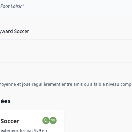
 Foot Loisir"
kyward Soccer
oyenne et joue régulièrement entre amis ou à faible niveau compét
éées
Soccer
VS
n extérieur format 9v9 en