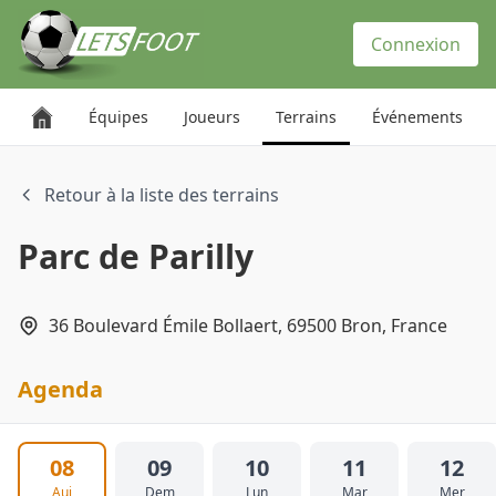
Panneau de gestion des cookies
Connexion
Équipes
Joueurs
Terrains
Événements
Retour à la liste des terrains
Parc de Parilly
36 Boulevard Émile Bollaert, 69500 Bron, France
Agenda
08
09
10
11
12
Auj
Dem
Lun
Mar
Mer