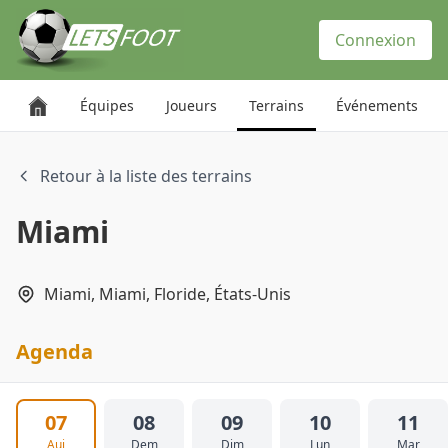
Panneau de gestion des cookies
Connexion
Équipes
Joueurs
Terrains
Événements
Retour à la liste des terrains
Miami
Miami, Miami, Floride, États-Unis
Agenda
07
08
09
10
11
Auj
Dem
Dim
Lun
Mar