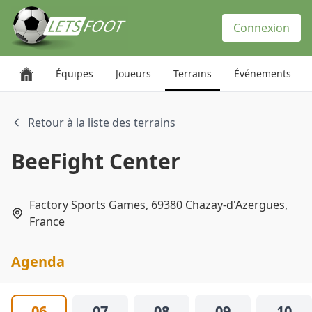
Panneau de gestion des cookies
Connexion
Équipes
Joueurs
Terrains
Événements
Retour à la liste des terrains
BeeFight Center
Factory Sports Games, 69380 Chazay-d'Azergues,
France
Agenda
06
07
08
09
10