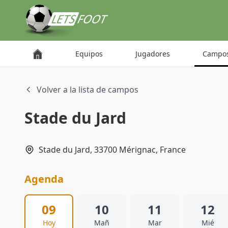
Panel de gestión de cookies
Equipos
Jugadores
Campo
Volver a la lista de campos
Stade du Jard
Stade du Jard, 33700 Mérignac, France
Agenda
09
10
11
12
Hoy
Mañ
Mar
Mié