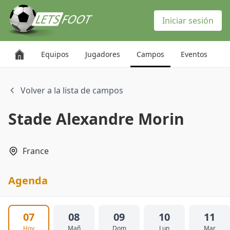
Panel de gestión de cookies
Iniciar sesión
Equipos
Jugadores
Campos
Eventos
Volver a la lista de campos
Stade Alexandre Morin
France
Agenda
07
08
09
10
11
Hoy
Mañ
Dom
Lun
Mar