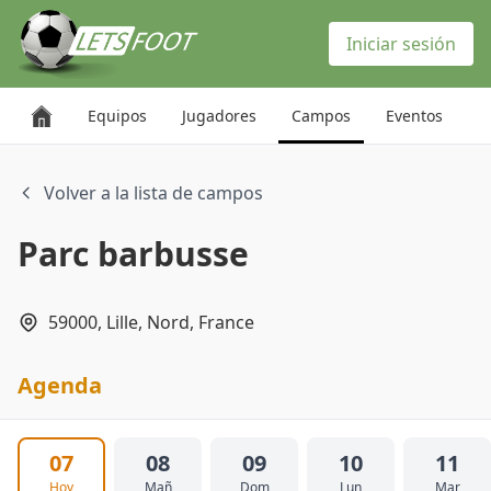
Panel de gestión de cookies
Iniciar sesión
Equipos
Jugadores
Campos
Eventos
Volver a la lista de campos
Parc barbusse
59000, Lille, Nord, France
Agenda
07
08
09
10
11
Hoy
Mañ
Dom
Lun
Mar