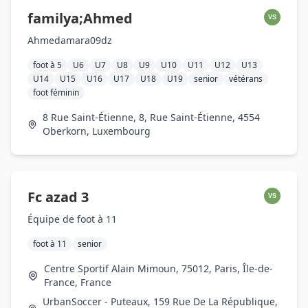
familya;Ahmed
VS
Ahmedamara09dz
foot à 5
U6
U7
U8
U9
U10
U11
U12
U13
U14
U15
U16
U17
U18
U19
senior
vétérans
foot féminin
8 Rue Saint-Étienne, 8, Rue Saint-Étienne, 4554
Oberkorn, Luxembourg
Fc azad 3
VS
Équipe de foot à 11
foot à 11
senior
Centre Sportif Alain Mimoun, 75012, Paris, Île-de-
France, France
UrbanSoccer - Puteaux, 159 Rue De La République,