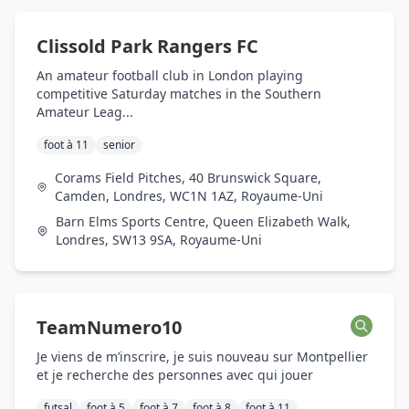
Clissold Park Rangers FC
An amateur football club in London playing
competitive Saturday matches in the Southern
Amateur Leag...
foot à 11
senior
Corams Field Pitches, 40 Brunswick Square,
Camden, Londres, WC1N 1AZ, Royaume-Uni
Barn Elms Sports Centre, Queen Elizabeth Walk,
Londres, SW13 9SA, Royaume-Uni
TeamNumero10
Je viens de m’inscrire, je suis nouveau sur Montpellier
et je recherche des personnes avec qui jouer
futsal
foot à 5
foot à 7
foot à 8
foot à 11