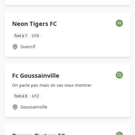
Neon Tigers FC
VS
foot à 7
U16
Guercif
Fc Goussainville
On parle pas mais on vas vous montrer
foot à 8
U12
Goussainville