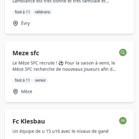
L’ambiance est très bonne et très familiale et...
foot à 11
vétérans
Évry
Meze sfc
Le Mèze SFC recrute ! ⚽ Pour la saison à venir, le
Mèze SFC recherche de nouveaux joueurs afin d...
foot à 11
senior
Mèze
Fc Klesbau
VS
Un équipe de u 15 u16 avec le nivaux de gané