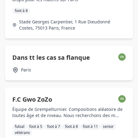
foot à 8
Stade Georges Carpentier, 1 Rue Dieudonné
Costes, 75013 Paris, France
Dans tt les cas sa flanque
VS
Paris
F.C Gwo ZoZo
VS
Équipe de Grempelturnier. Compositions aléatoire de
toutes âge et de niveau. Nous recherchons des m...
futsal
foot à 5
foot à 7
foot à 8
foot à 11
senior
vétérans