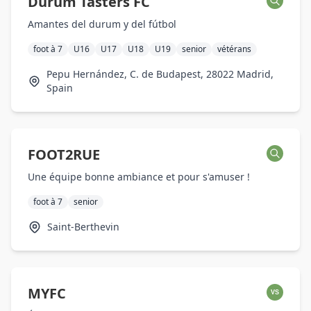
Durum Tasters FC
Amantes del durum y del fútbol
foot à 7
U16
U17
U18
U19
senior
vétérans
Pepu Hernández, C. de Budapest, 28022 Madrid,
Spain
FOOT2RUE
Une équipe bonne ambiance et pour s'amuser !
foot à 7
senior
Saint-Berthevin
MYFC
VS