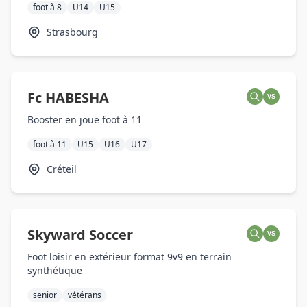
foot à 8
U14
U15
Strasbourg
Fc HABESHA
VS
Booster en joue foot à 11
foot à 11
U15
U16
U17
Créteil
Skyward Soccer
VS
Foot loisir en extérieur format 9v9 en terrain
synthétique
senior
vétérans