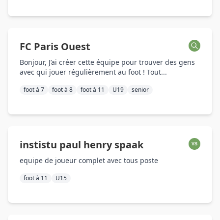
FC Paris Ouest
Bonjour, J’ai créer cette équipe pour trouver des gens
avec qui jouer régulièrement au foot ! Tout...
foot à 7
foot à 8
foot à 11
U19
senior
instistu paul henry spaak
VS
equipe de joueur complet avec tous poste
foot à 11
U15