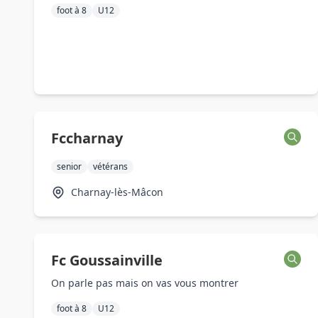
foot à 8
U12
Fccharnay
senior
vétérans
Charnay-lès-Mâcon
Fc Goussainville
On parle pas mais on vas vous montrer
foot à 8
U12