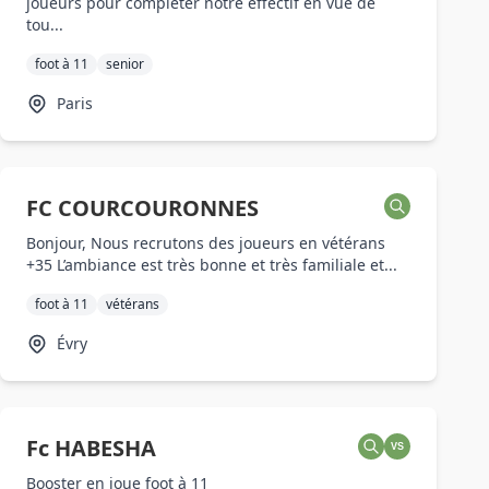
joueurs pour compléter notre effectif en vue de
tou...
foot à 11
senior
Paris
FC COURCOURONNES
Bonjour, Nous recrutons des joueurs en vétérans
+35 L’ambiance est très bonne et très familiale et...
foot à 11
vétérans
Évry
Fc HABESHA
VS
Booster en joue foot à 11