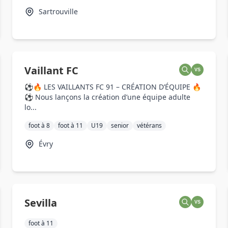
Sartrouville
Vaillant FC
VS
⚽🔥 LES VAILLANTS FC 91 – CRÉATION D’ÉQUIPE 🔥
⚽ Nous lançons la création d’une équipe adulte
lo...
foot à 8
foot à 11
U19
senior
vétérans
Évry
Sevilla
VS
foot à 11