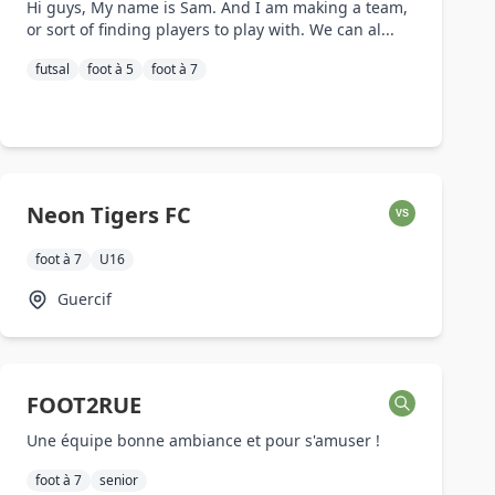
Hi guys, My name is Sam. And I am making a team,
or sort of finding players to play with. We can al...
futsal
foot à 5
foot à 7
Neon Tigers FC
VS
foot à 7
U16
Guercif
FOOT2RUE
Une équipe bonne ambiance et pour s'amuser !
foot à 7
senior