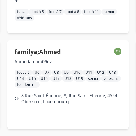
m...
futsal
foot à 5
foot à 7
foot à 8
foot à 11
senior
vétérans
familya;Ahmed
VS
Ahmedamara09dz
foot à 5
U6
U7
U8
U9
U10
U11
U12
U13
U14
U15
U16
U17
U18
U19
senior
vétérans
foot féminin
8 Rue Saint-Étienne, 8, Rue Saint-Étienne, 4554
Oberkorn, Luxembourg