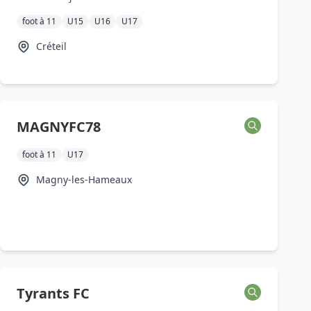
foot à 11
U15
U16
U17
Créteil
MAGNYFC78
foot à 11
U17
Magny-les-Hameaux
Tyrants FC