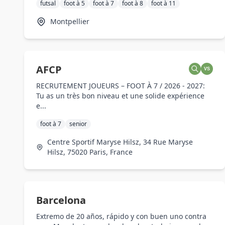
futsal
foot à 5
foot à 7
foot à 8
foot à 11
Montpellier
AFCP
VS
RECRUTEMENT JOUEURS – FOOT À 7 / 2026 - 2027:
Tu as un très bon niveau et une solide expérience
e...
foot à 7
senior
Centre Sportif Maryse Hilsz, 34 Rue Maryse
Hilsz, 75020 Paris, France
Barcelona
Extremo de 20 años, rápido y con buen uno contra