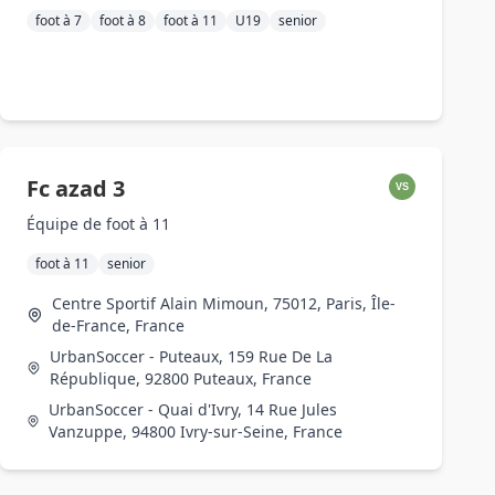
foot à 7
foot à 8
foot à 11
U19
senior
Fc azad 3
VS
Équipe de foot à 11
foot à 11
senior
Centre Sportif Alain Mimoun, 75012, Paris, Île-
de-France, France
UrbanSoccer - Puteaux, 159 Rue De La
République, 92800 Puteaux, France
UrbanSoccer - Quai d'Ivry, 14 Rue Jules
Vanzuppe, 94800 Ivry-sur-Seine, France