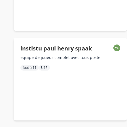
instistu paul henry spaak
VS
equipe de joueur complet avec tous poste
foot à 11
U15