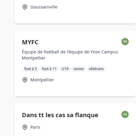
Goussainville
MYFC
VS
Équipe de football de l'équipe de Ynov Campus
Montpellier
foot à 5
foot à 11
U19
senior
vétérans
Montpellier
Dans tt les cas sa flanque
VS
Paris