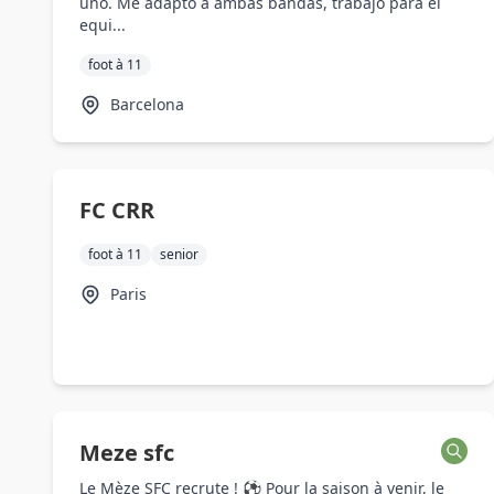
uno. Me adapto a ambas bandas, trabajo para el
equi...
foot à 11
Barcelona
FC CRR
foot à 11
senior
Paris
Meze sfc
Le Mèze SFC recrute ! ⚽ Pour la saison à venir, le