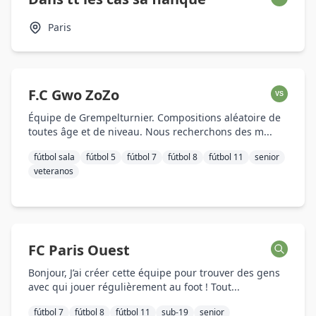
Paris
F.C Gwo ZoZo
VS
Équipe de Grempelturnier. Compositions aléatoire de
toutes âge et de niveau. Nous recherchons des m...
fútbol sala
fútbol 5
fútbol 7
fútbol 8
fútbol 11
senior
veteranos
FC Paris Ouest
Bonjour, J’ai créer cette équipe pour trouver des gens
avec qui jouer régulièrement au foot ! Tout...
fútbol 7
fútbol 8
fútbol 11
sub-19
senior