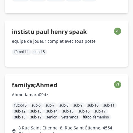
instistu paul henry spaak
VS
equipe de joueur complet avec tous poste
fútbol 11
sub-15
familya;Ahmed
VS
Ahmedamara09dz
fútbol 5
sub-6
sub-7
sub-8
sub-9
sub-10
sub-11
sub-12
sub-13
sub-14
sub-15
sub-16
sub-17
sub-18
sub-19
senior
veteranos
fútbol femenino
8 Rue Saint-Étienne, 8, Rue Saint-Étienne, 4554