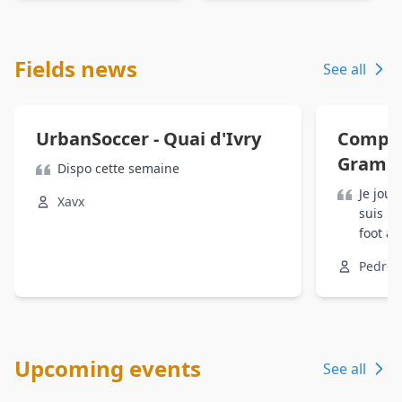
Fields news
See all
UrbanSoccer - Quai d'Ivry
Comple
Gramm
Dispo cette semaine
Je jou
Xavx
suis in
foot au
Pedro
Upcoming events
See all